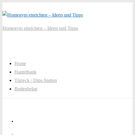
↓
Zum
Inhalt
Homegym einrichten – Ideen und Tipps
Main
Menu
Navigation
Home
Hantelbank
Türreck / Dips-Station
Bodenbelag
.